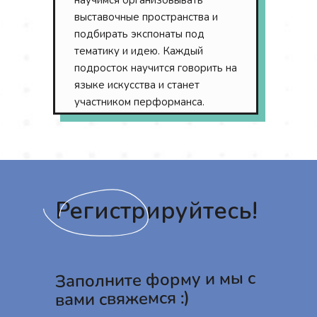
научимся организовывать
centr.yomyom@gmail.com
выставочные пространства и
подбирать экспонаты под
VK Мессенджер
тематику и идею. Каждый
190000, г. Санкт-Петербург,
подросток научится говорить на
ул. Маяковского, д. 42, литера
языке искусства и станет
А, пом. 9-Н.
участником перформанса.
Остались вопросы?
Регистрируйтесь!
Заполните форму и мы с
вами свяжемся :)