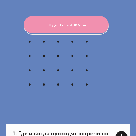
подать заявку →
Отправить
Нажимая на кнопку, вы даете
согласие
на
обработку персональных данных и
соглашаетесь
c
политикой
конфиденциальности
1. Где и когда проходят встречи по