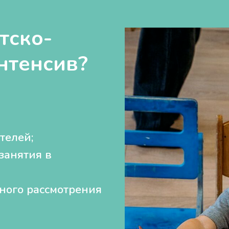
тско-
нтенсив?
телей;
занятия в
ного рассмотрения