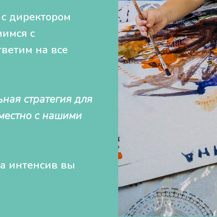
 с директором
мимся с
ветим на все
ная стратегия для
местно с нашими
на интенсив вы