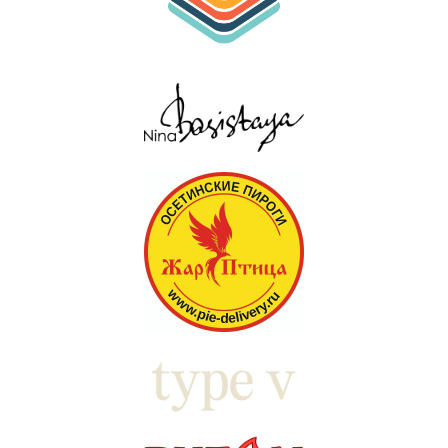
Контакты
+7 (950) 004-26-28
centr.yomyom@gmail.com
VK Мессенджер
190000, г. Санкт-Петербург,
ул. Маяковского, д. 42, литера
А, пом. 9-Н.