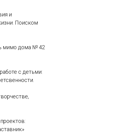
вия и
жизни. Поиском
ть мимо дома № 42
работе с детьми:
ветсвенности.
творчестве,
 проектов:
аставник»