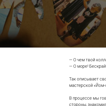
— О чем твой кол
— О море! Бескрай
Так описывает св
мастерской «Йом-й
В процессе мы го
стороны, знакоми