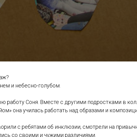
лаж?
нем и небесно-голубом.
ою работу Соня. Вместе с другими подростками в ко
ом» она училась работать над образами и композици
ворили с ребятами об инклюзии, смотрели на привыч
лись со своими и чужими различиями.