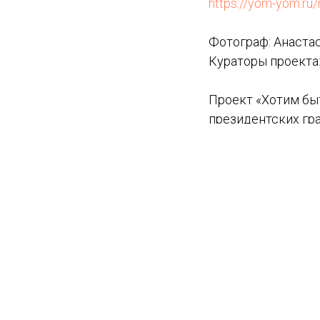
https://yom-yom.ru
Фотограф: Анаста
Кураторы проекта:
Проект «Хотим бы
президентских гра