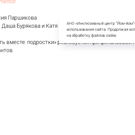
/mentor
сия Паршикова
АНО «Инклюзивный центр "Йом-йом"» 
 Даша Бурякова и Катя Тезеева
использования сайта. Продолжая ис
на обработку файлов cookie.
ть вместе: подростки» реализуется при финансовой
нтов.