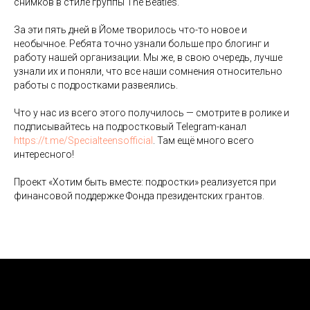
снимков в стиле группы The Beatles.
За эти пять дней в Йоме творилось что-то новое и
необычное. Ребята точно узнали больше про блогинг и
работу нашей организации. Мы же, в свою очередь, лучше
узнали их и поняли, что все наши сомнения относительно
работы с подростками развеялись.
Что у нас из всего этого получилось — смотрите в ролике и
Контакты
подписывайтесь на подростковый Telegram-канал
https://t.me/Specialteensofficial
. Там ещё много всего
интересного!
+7 (950) 004-26-28
Проект «Хотим быть вместе: подростки» реализуется при
финансовой поддержке Фонда президентских грантов.
centr.yomyom@gmail.com
VK Мессенджер
190000, г. Санкт-Петербург,
ул. Маяковского, д. 42, литера
А, пом. 9-Н.