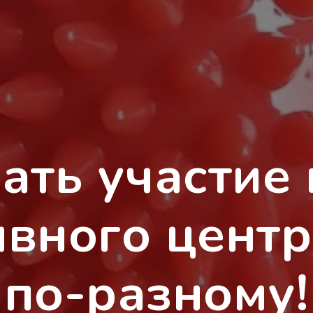
ать участие 
вного цент
по-разному!