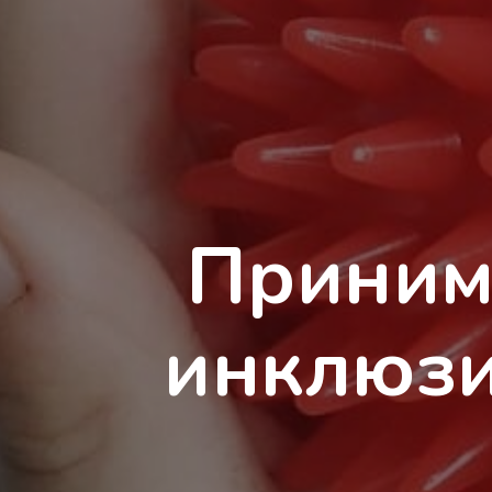
Приним
инклюзи