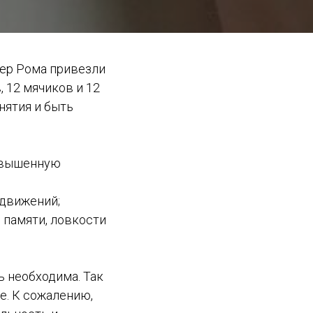
тер Рома привезли
, 12 мячиков и 12
нятия и быть
овышенную
 движений;
 памяти, ловкости
ь необходима. Так
е. К сожалению,