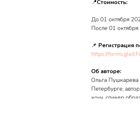
📍
Стоимость:
До 01 октября 202
После 01 октября:
📌
Регистрация п
https://forms.gl
Об авторе:
Ольга Пушкарева 
Петербурге, авто
коуч, спикер обра
специалистов. Раб
подходы в работе
музыкально - худ