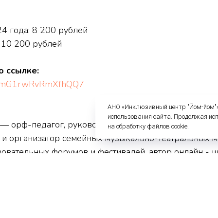
4 года: 8 200 рублей
 10 200 рублей
о ссылке:
e/cFmG1rwRvRmXfhQQ7
АНО «Инклюзивный центр "Йом-йом"» 
использования сайта. Продолжая ис
— орф-педагог, руководитель собственной школы иск
на обработку файлов cookie.
р и организатор семейных музыкально-театральных м
зовательных форумов и фестивалей, автор онлайн - 
отает в сфере альтернативного образования, реализ
 с детьми и взрослыми. Ольга создаёт уникальный ф
ожественных погружений с 2014 года.