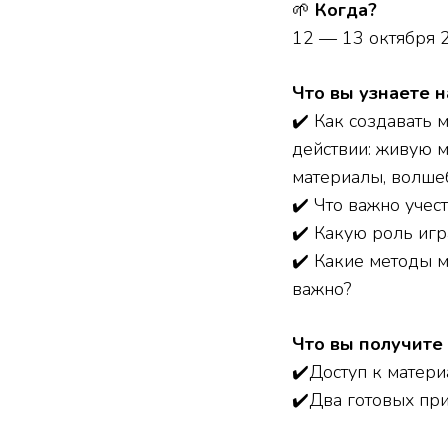
🌱
Когда?
12 — 13 октября 
Что вы узнаете 
✔️ Как создавать
действии: живую м
материалы, волшеб
✔️ Что важно учес
✔️ Какую роль игр
✔️ Какие методы м
важно?
Что вы получите
✔️Доступ к матери
✔️Два готовых пр