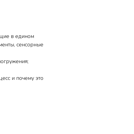
ющие в едином
менты, сенсорные
погружения;
есс и почему это