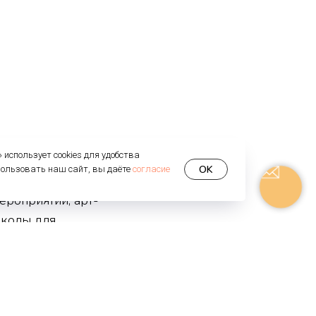
использует cookies для удобства
OK
пользовать наш сайт, вы даёте
согласие
усств в Санкт-
ероприятий, арт-
школы для
уя Реджио - и Орф-
ормат семейных