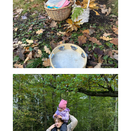
Контакты
+7 (950) 004-26-28
centr.yomyom@gmail.com
VK Мессенджер
190000, г. Санкт-Петербург,
ул. Маяковского, д. 42, литера
А, пом. 9-Н.
Остались вопросы?