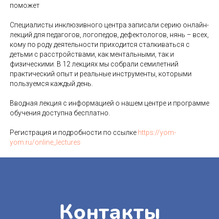
поможет
Контакты
Специалисты инклюзивного центра записали серию онлайн-
лекций для педагогов, логопедов, дефектологов, нянь – всех,
кому по роду деятельности приходится сталкиваться с
детьми с расстройствами, как ментальными, так и
+7 (950) 004-26-28
физическими. В 12 лекциях мы собрали семилетний
практический опыт и реальные инструменты, которыми
centr.yomyom@gmail.com
пользуемся каждый день.
VK Мессенджер
Вводная лекция с информацией о нашем центре и программе
190000, г. Санкт-Петербург,
обучения доступна бесплатно.
ул. Маяковского, д. 42, литера
А, пом. 9-Н.
Регистрация и подробности по ссылке
https://yom-
yom.ru/online_lectures
Остались вопросы?