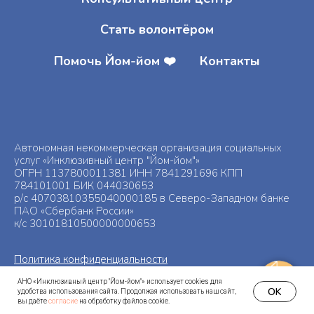
Стать волонтёром
Помочь Йом-йом ❤️
Контакты
Автономная некоммерческая организация социальных
услуг «Инклюзивный центр "Йом-йом"»
ОГРН 1137800011381 ИНН 7841291696 КПП
784101001 БИК 044030653
р/с 40703810355040000185 в Северо-Западном банке
ПАО «Сбербанк России»
к/с 30101810500000000653
Политика конфиденциальности
Политика обработки персональных данных
АНО «Инклюзивный центр "Йом-йом"» использует cookies для
OK
удобства использования сайта. Продолжая использовать наш сайт,
вы даёте
согласие
на обработку файлов cookie.