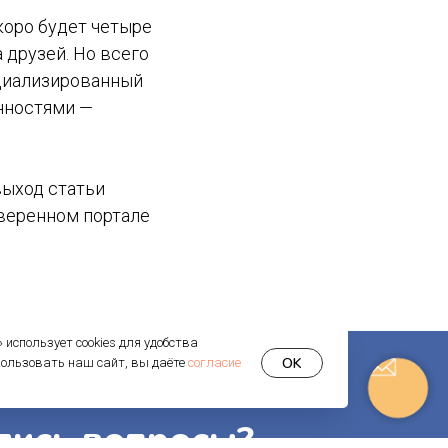
коро будет четыре
а друзей. Но всего
ециализированный
енностями —
выход статьи
оверенном портале
использует cookies для удобства
OK
пользовать наш сайт, вы даёте
согласие
лись вопросы?