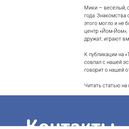
Мики — весёлый, 
года. Знакомства о
этого могло и не 
центр «Йом-Йом», 
дружат, играют вм
К публикации на «
совпал с нашей э
говорит о нашей о
Читать статью на 
Контакты