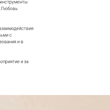
е инструменты
а Любовь
 взаимодействия
тьми с
зования и в
оприятие и за