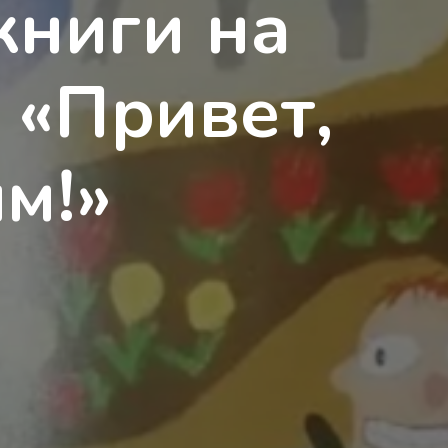
книги на
 «Привет,
м!»