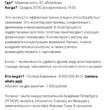
Где?
- Маяковского, 42, «Йом-йом».
Когда?
- Среда в 20:00, воскресенье в 19:00.
Это не просто эффектные трюки, а ещё и способ работы с
зажимами. Это жонглёрские приёмы, соединённые с
движением и импровизацией. В этом процессе
задействовано всё тело, поэтому занятия дают хорошую
физическую тренировку. Контактируя с мячом, вы
развиваете концентрацию внимания, баланс, тонкое
владение телом и контроль, а также учитесь
взаимодействовать с партнёрами.
Бонус — возможность удивить друзей, ведь жонглировать
гораздо проще, чем кажется, но почти никто этого не умеет
Кто ведёт?
- Полина Каманина - 8-950-000-40 57
(запись
whats app)
Контакты
Абонент на два занятия - 1 000 рублей
Полина — выпускница театральной Академии Петербурга
(РГИСИ), актриса, клоунесса. Училась во Франции у
+7 (950) 004-26-28
замечательного жонглёра Жерома Тома. В прошлом