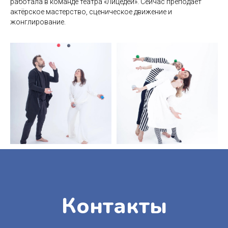
работала в команде театра «Лицедеи». Сейчас преподаёт
centr.yomyom@gmail.com
актёрское мастерство, сценическое движение и
VK Мессенджер
жонглирование.
190000, г. Санкт-Петербург,
ул. Маяковского, д. 42, литера
А, пом. 9-Н.
Остались вопросы?