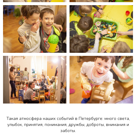
Контакты
+7 (950) 004-26-28
centr.yomyom@gmail.com
VK Мессенджер
190000, г. Санкт-Петербург,
ул. Маяковского, д. 42, литера
А, пом. 9-Н.
Остались вопросы?
Такая атмосфера наших событий в Петербурге: много света,
улыбок, принятия, понимания, дружбы, доброты, внимания и
заботы.