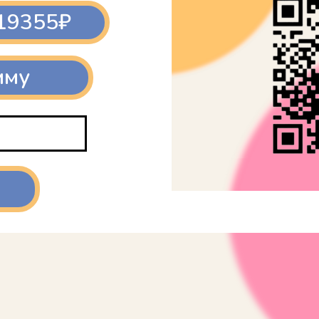
19355₽
мму