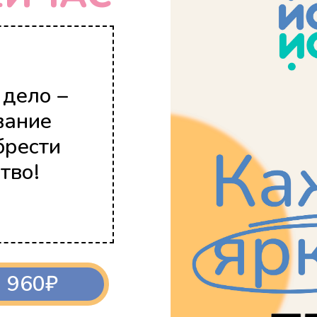
дело –
вание
брести
тво!
960₽