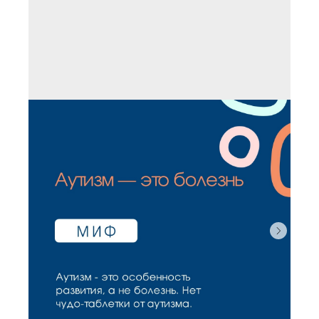
Контакты
+7 (950) 004-26-28
centr.yomyom@gmail.com
VK Мессенджер
190000, г. Санкт-Петербург,
ул. Маяковского, д. 42, литера
А, пом. 9-Н.